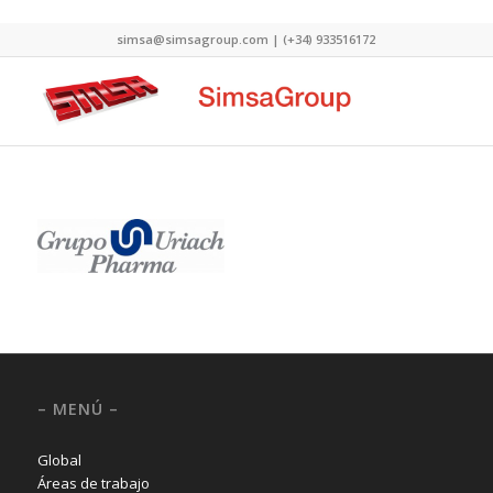
simsa@simsagroup.com | (+34) 933516172
– MENÚ –
Global
Áreas de trabajo